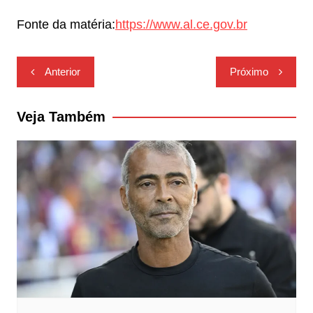
Fonte da matéria:
https://www.al.ce.gov.br
Navegação
Anterior
Próximo
de
Post
Veja Também