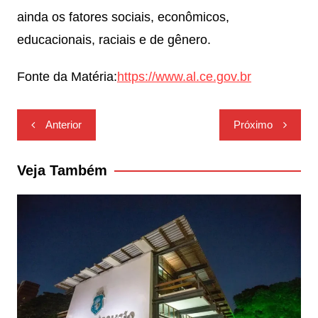
ainda os fatores sociais, econômicos,
educacionais, raciais e de gênero.
Fonte da Matéria:
https://www.al.ce.gov.br
Navegação
Anterior
Próximo
de
Post
Veja Também