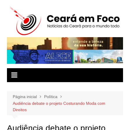
Ir
para
o
conteúdo
Página inicial
Política
Audiência debate o projeto Costurando Moda com
Direitos
Audiência debate o projeto