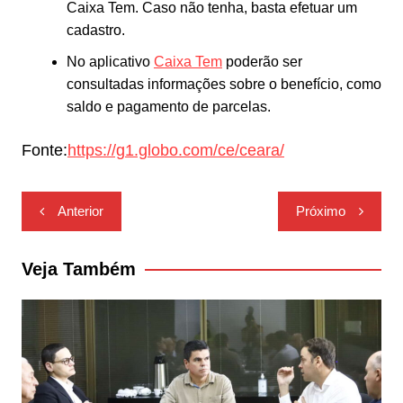
Caixa Tem. Caso não tenha, basta efetuar um
cadastro.
No aplicativo
Caixa Tem
poderão ser
consultadas informações sobre o benefício, como
saldo e pagamento de parcelas.
Fonte:
https://g1.globo.com/ce/ceara/
Navegação
Anterior
Próximo
de
Post
Veja Também