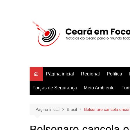
Ir
para
o
conteúdo
Página inicial
Regional
Política
Forças de Segurança
Meio Ambiente
Tur
Página inicial
Brasil
Bolsonaro cancela encon
Bolsonaro cancela e