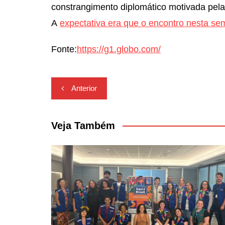
constrangimento diplomático motivada pelas 
A
expectativa era que o encontro nesta se
Fonte:
https://g1.globo.com/
Navegação
Anterior
de
Post
Veja Também