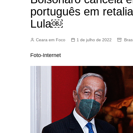
português em retali
Lula￼
Ceara em Foco
1 de julho de 2022
Brasi
Foto-Internet