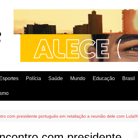
Esportes
Polícia
Saúde
Mundo
Educação
Brasil
ismo
tro com presidente português em retaliação a reunião dele com Lula
ncontro com presidente