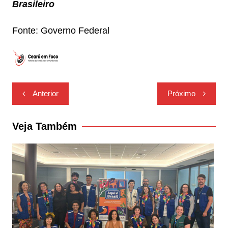
Brasileiro
Fonte: Governo Federal
Navegação
Anterior
Próximo
de
Post
Veja Também