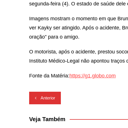
segunda-feira (4). O estado de saúde dele 
Imagens mostram o momento em que Bru
ver Kayky ser atingido. Após o acidente, B
oração” para o amigo.
O motorista, após o acidente, prestou soc
Instituto Médico-Legal não apontou traços 
Fonte da Matéria:
https://g1.globo.com
Navegação
Anterior
de
Post
Veja Também