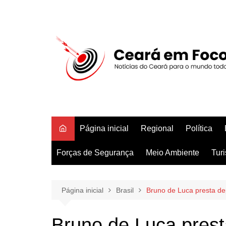
Ir
para
o
conteúdo
Página inicial
Regional
Política
Forças de Segurança
Meio Ambiente
Tur
Página inicial
Brasil
Bruno de Luca presta de
Bruno de Luca pres