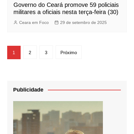
Governo do Ceará promove 59 policiais
militares a oficiais nesta terça-feira (30)
Ceara em Foco
29 de setembro de 2025
Paginação
1
2
3
Próximo
de
posts
Publicidade