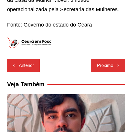
da Casa da Mulher Móvel, unidade
operacionalizada pela Secretaria das Mulheres.
Fonte: Governo do estado do Ceara
Navegação
Anterior
Próximo
de
Post
Veja Também