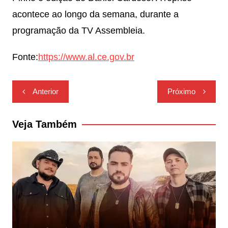
acontece ao longo da semana, durante a
programação da TV Assembleia.
Fonte:
https://www.al.ce.gov.br
Navegação
Anterior
Próximo
de
Post
Veja Também