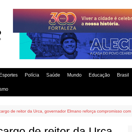
Esportes
Polícia
Saúde
Mundo
Educação
Brasil
ismo
argo de reitor da Urca, governador Elmano reforça compromisso com o
argo de reitor da Urca,