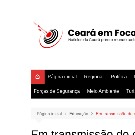
Ir
para
o
conteúdo
Página inicial
Regional
Política
Forças de Segurança
Meio Ambiente
Tur
Página inicial
Educação
Em transmissão do c
Em transmissão do c