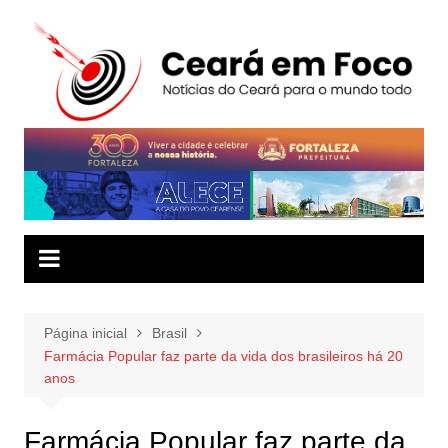
Ir
para
o
conteúdo
Página inicial
Brasil
Farmácia Popular faz parte da vida dos brasileiros há 20
anos
Farmácia Popular faz parte da