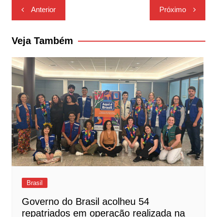
Navegação
Anterior
Próximo
de
Post
Veja Também
Brasil
Governo do Brasil acolheu 54
repatriados em operação realizada na