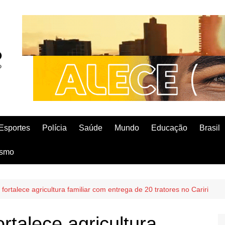
Esportes
Polícia
Saúde
Mundo
Educação
Brasil
ismo
ortalece agricultura familiar com entrega de 20 tratores no Cariri
rtalece agricultura