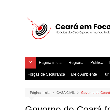
Ir
para
o
conteúdo
Página inicial
Regional
Política
Forças de Segurança
Meio Ambiente
Tur
Página inicial
CASA CIVIL
Governo do Ceará f
Governo do Ceará fo