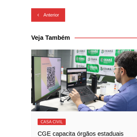
Navegação
Anterior
de
Post
Veja Também
CASA CIVIL
CGE capacita órgãos estaduais