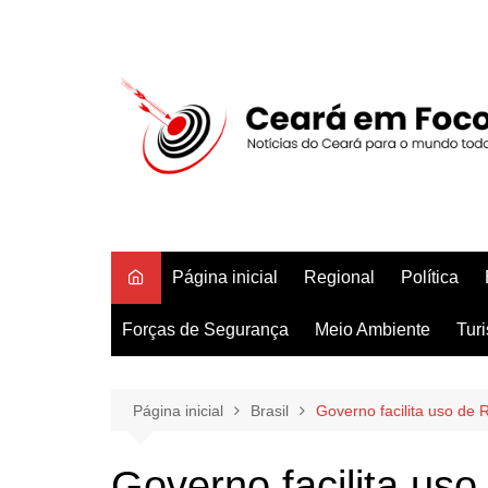
Ir
para
o
conteúdo
Página inicial
Regional
Política
Forças de Segurança
Meio Ambiente
Tur
Página inicial
Brasil
Governo facilita uso de 
Governo facilita us