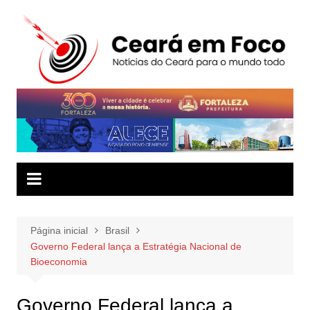
Ir
para
o
conteúdo
Página inicial
Brasil
Governo Federal lança a Estratégia Nacional de
Bioeconomia
Governo Federal lança a