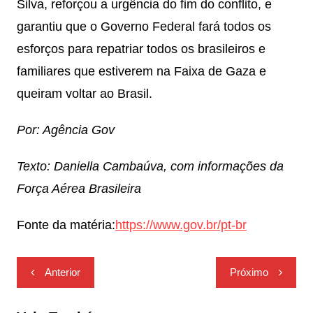
Silva, reforçou a urgência do fim do conflito, e
garantiu que o Governo Federal fará todos os
esforços para repatriar todos os brasileiros e
familiares que estiverem na Faixa de Gaza e
queiram voltar ao Brasil.
Por: Agência Gov
Texto: Daniella Cambaúva, com informações da
Força Aérea Brasileira
Fonte da matéria:
https://www.gov.br/pt-br
Navegação
Anterior
Próximo
de
Post