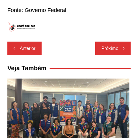
Fonte: Governo Federal
Navegação
Anterior
Próximo
de
Post
Veja Também