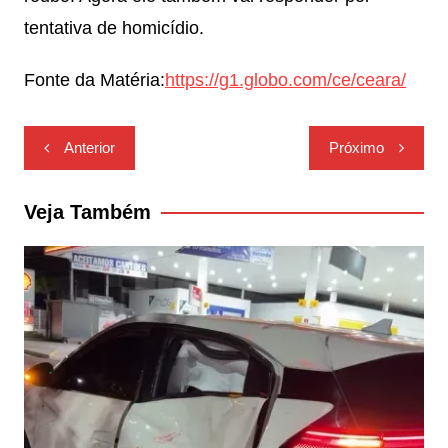
tentativa de homicídio.
Fonte da Matéria:
https://g1.globo.com/ce/ceara/
Navegação
Anterior
Próximo
de
Post
Veja Também