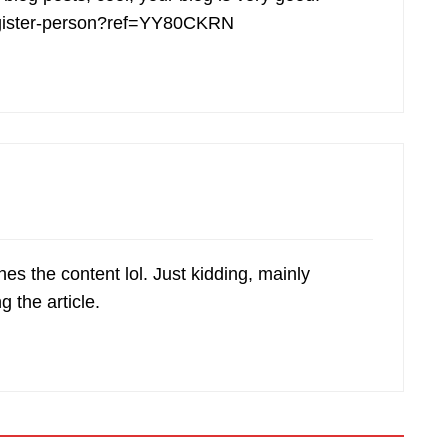
register-person?ref=YY80CKRN
tches the content lol. Just kidding, mainly
 the article.