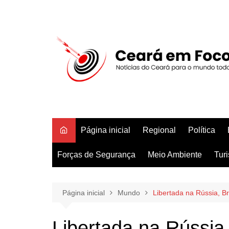
Ir
para
o
conteúdo
Página inicial
Regional
Política
Forças de Segurança
Meio Ambiente
Tur
Página inicial
Mundo
Libertada na Rússia, B
Libertada na Rússia,