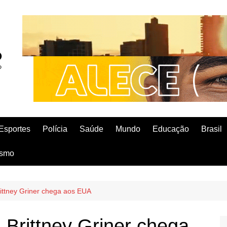
Esportes
Polícia
Saúde
Mundo
Educação
Brasil
ismo
rittney Griner chega aos EUA
 Brittney Griner chega