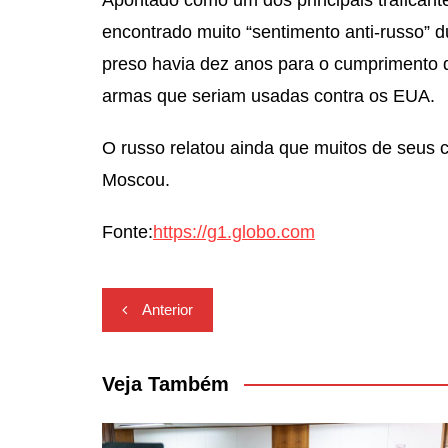
encontrado muito “sentimento anti-russo” d
preso havia dez anos para o cumprimento d
armas que seriam usadas contra os EUA.
O russo relatou ainda que muitos de seus
Moscou.
Fonte:
https://g1.globo.com
Navegação
Anterior
de
Post
Veja Também