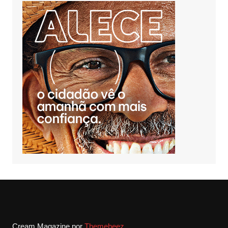
Cream Magazine por
Themebeez