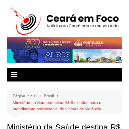
Ir
para
o
conteúdo
Página inicial
Brasil
Ministério da Saúde destina R$ 8 milhões para o
atendimento psicossocial de vítimas de violência
Ministério da Saúde destina R$