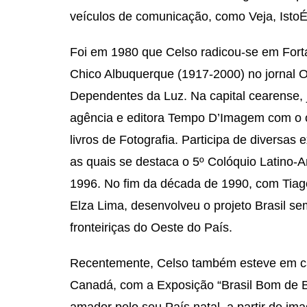
veículos de comunicação, como Veja, IstoÉ
Foi em 1980 que Celso radicou-se em Fort
Chico Albuquerque (1917-2000) no jornal O
Dependentes da Luz. Na capital cearense, 
agência e editora Tempo D’Imagem com o o
livros de Fotografia. Participa de diversas 
as quais se destaca o 5º Colóquio Latino-
1996. No fim da década de 1990, com Tiago
Elza Lima, desenvolveu o projeto Brasil s
fronteiriças do Oeste do País.
Recentemente, Celso também esteve em ca
Canadá, com a Exposição “Brasil Bom de Bo
amador pelo seu País natal, a partir de i