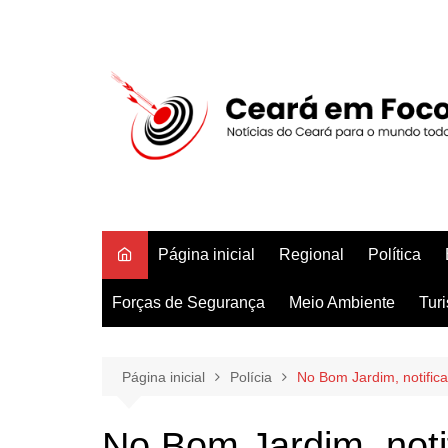
Ir
para
o
conteúdo
Página inicial
Regional
Política
Forças de Segurança
Meio Ambiente
Tur
Página inicial
Polícia
No Bom Jardim, notific
No Bom Jardim, noti