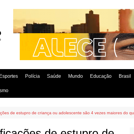
Esportes
Polícia
Saúde
Mundo
Educação
Brasil
ismo
ações de estupro de criança ou adolescente são 4 vezes maiores do qu
ficações de estupro de