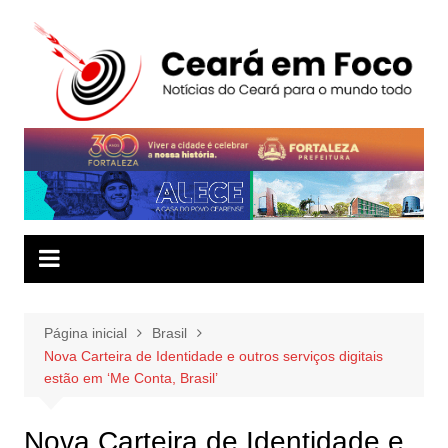
Ir
para
o
conteúdo
Página inicial
Brasil
Nova Carteira de Identidade e outros serviços digitais
estão em ‘Me Conta, Brasil’
Nova Carteira de Identidade e