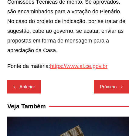
Comissões Técnicas de mérito. Se aprovados,
são encaminhados para a votação do Plenário.
No caso do projeto de indicação, por se tratar de
sugestão, cabe ao governo, se acatar, enviar as
propostas em forma de mensagem para a
apreciação da Casa.
Fonte da matéria:
https://www.al.ce.gov.br
Navegação
Anterior
Próximo
de
Post
Veja Também