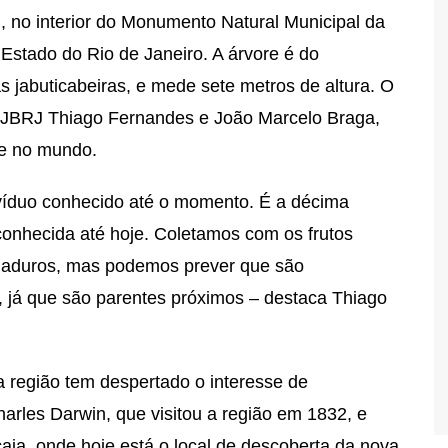
e
, no interior do Monumento Natural Municipal da
 Estado do Rio de Janeiro. A árvore é do
s jabuticabeiras, e mede sete metros de altura. O
 JBRJ Thiago Fernandes e João Marcelo Braga,
re no mundo.
víduo conhecido até o momento. É a décima
conhecida até hoje. Coletamos com os frutos
maduros, mas podemos prever que são
, já que são parentes próximos – destaca Thiago
 região tem despertado o interesse de
harles Darwin, que visitou a região em 1832, e
aia, onde hoje está o local de descoberta da nova