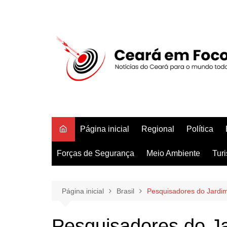
Ir
para
o
conteúdo
Página inicial
Regional
Política
Forças de Segurança
Meio Ambiente
Tur
Página inicial
Brasil
Pesquisadores do Jardim
Pesquisadores do Ja