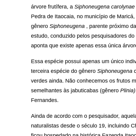
árvore frutífera, a
Siphoneugena carolyna
Pedra de Itaocaia, no município de Maricá,
gênero
Siphoneugena
, parente próximo da
estudo, conduzido pelos pesquisadores do
aponta que existe apenas essa única árvo
Essa espécie possui apenas um único indi
terceira espécie do gênero
Siphoneugena
verdes ainda. Não conhecemos os frutos 
semelhantes às jabuticabas (gênero
Plinia)
Fernandes.
Ainda de acordo com o pesquisador, aquela
naturalistas desde o século 19, incluindo C
ficou hospedado na histórica Fazenda Itaoc