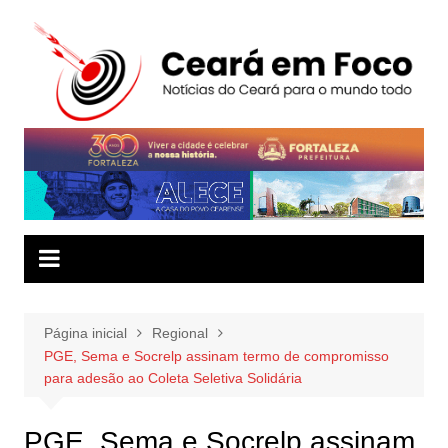
Ir
para
o
conteúdo
Página inicial
Regional
PGE, Sema e Socrelp assinam termo de compromisso
para adesão ao Coleta Seletiva Solidária
PGE, Sema e Socrelp assinam