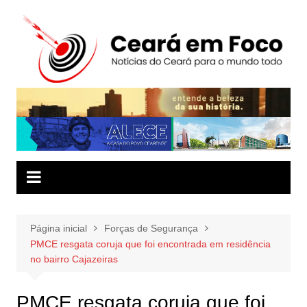
Ir
para
o
conteúdo
Página inicial
Forças de Segurança
PMCE resgata coruja que foi encontrada em residência
no bairro Cajazeiras
PMCE resgata coruja que foi