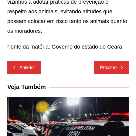
vizinhos a adotar práticas de prevenção e
respeito aos animais, evitando atitudes que
possam colocar em risco tanto os animais quanto
os moradores.
Fonte da matéria: Governo do estado do Ceara
Navegação
Anterior
Próximo
de
Post
Veja Também