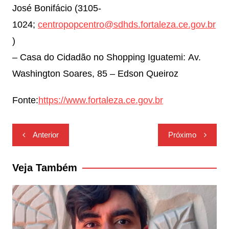
José Bonifácio (3105-
1024;
centropopcentro@sdhds.fortaleza.ce.gov.br
)
– Casa do Cidadão no Shopping Iguatemi: Av.
Washington Soares, 85 – Edson Queiroz
Fonte:
https://www.fortaleza.ce.gov.br
Navegação
Anterior
Próximo
de
Post
Veja Também