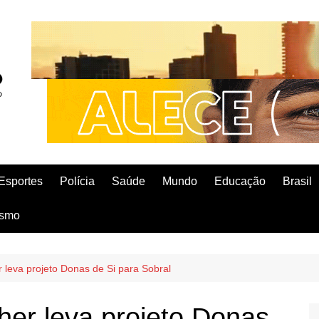
Esportes
Polícia
Saúde
Mundo
Educação
Brasil
ismo
 leva projeto Donas de Si para Sobral
her leva projeto Donas