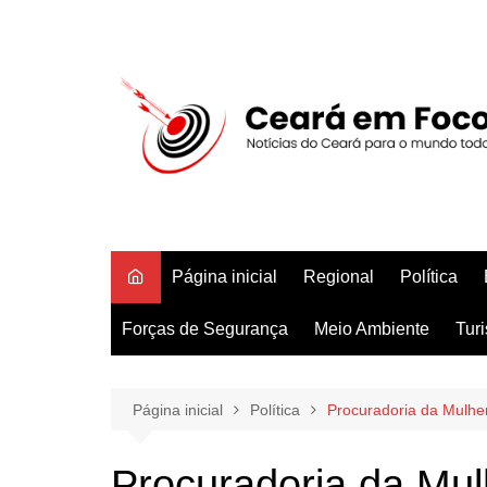
Ir
para
o
conteúdo
Página inicial
Regional
Política
Forças de Segurança
Meio Ambiente
Tur
Página inicial
Política
Procuradoria da Mulher
Procuradoria da Mul