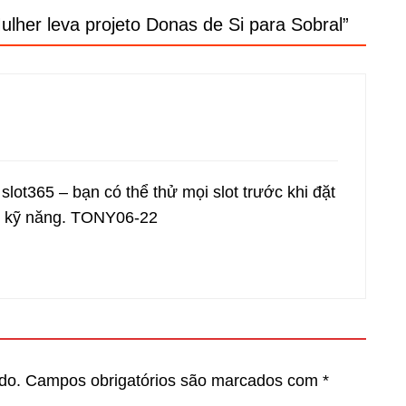
ulher leva projeto Donas de Si para Sobral
”
n
slot365
– bạn có thể thử mọi slot trước khi đặt
ao kỹ năng. TONY06-22
do.
Campos obrigatórios são marcados com
*