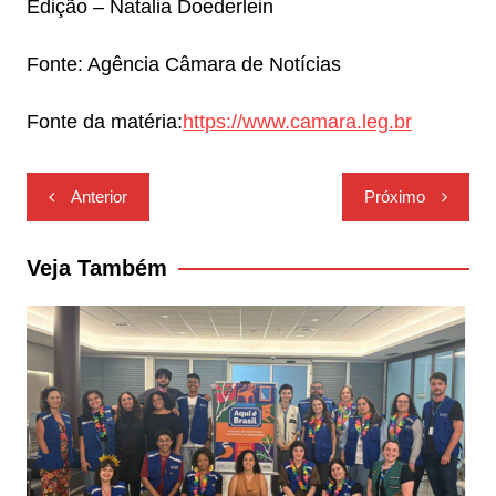
Edição – Natalia Doederlein
Fonte: Agência Câmara de Notícias
Fonte da matéria:
https://www.camara.leg.br
Navegação
Anterior
Próximo
de
Post
Veja Também