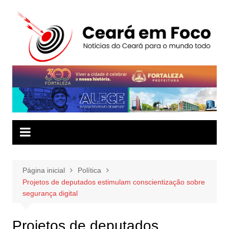
Ir
para
o
conteúdo
Página inicial
Política
Projetos de deputados estimulam conscientização sobre
segurança digital
Projetos de deputados