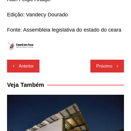
Edição: Vandecy Dourado
Fonte: Assembleia legislativa do estado do ceara
Navegação
Anterior
Próximo
de
Post
Veja Também