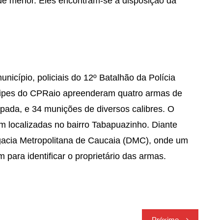
de menor. Eles encontram-se à disposição da
nicípio, policiais do 12º Batalhão da Polícia
uipes do CPRaio apreenderam quatro armas de
ada, e 34 munições de diversos calibres. O
m localizadas no bairro Tabapuazinho. Diante
egacia Metropolitana de Caucaia (DMC), onde um
 para identificar o proprietário das armas.
Próximo