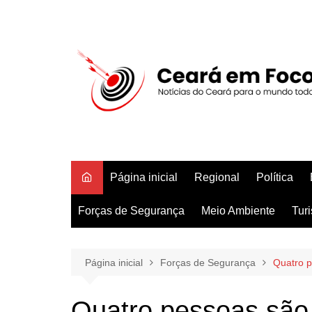
Ir
para
o
conteúdo
Página inicial
Regional
Política
Forças de Segurança
Meio Ambiente
Tur
Página inicial
Forças de Segurança
Quatro 
Quatro pessoas são