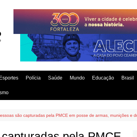
Esportes
Polícia
Saúde
Mundo
Educação
Brasil
ismo
pessoas são capturadas pela PMCE em posse de armas, munições e d
 capturadas pela PMCE