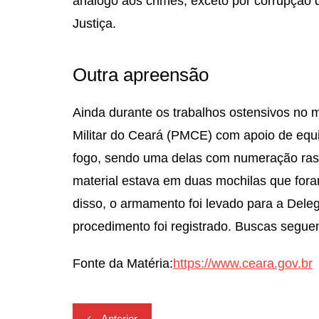
análogo aos crimes, exceto por corrupção 
Justiça.
Outra apreensão
Ainda durante os trabalhos ostensivos no mu
Militar do Ceará (PMCE) com apoio de eq
fogo, sendo uma delas com numeração rasp
material estava em duas mochilas que fora
disso, o armamento foi levado para a Del
procedimento foi registrado. Buscas seguem
Fonte da Matéria:
https://www.ceara.gov.br
Navegação
Anterior