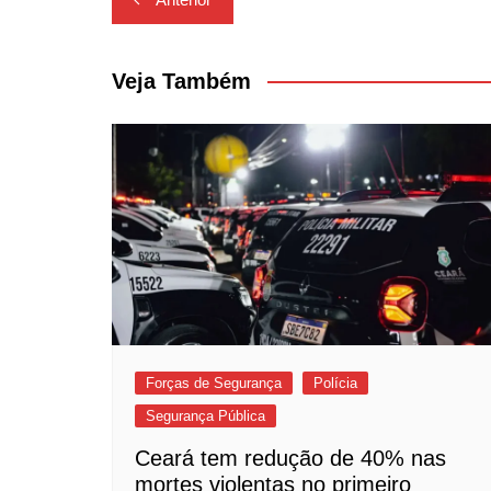
de
Post
Veja Também
Forças de Segurança
Polícia
Segurança Pública
Ceará tem redução de 40% nas
mortes violentas no primeiro