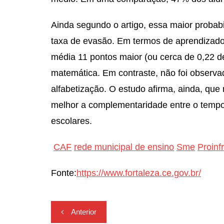
Ainda segundo o artigo, essa maior probab
taxa de evasão. Em termos de aprendizado,
média 11 pontos maior (ou cerca de 0,22 d
matemática. Em contraste, não foi observa
alfabetização. O estudo afirma, ainda, qu
melhor a complementaridade entre o tempo 
escolares.
CAF
rede municipal de ensino
Sme
Proinf
Fonte:
https://www.fortaleza.ce.gov.br/
Navegação
Anterior