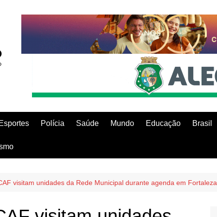
Esportes
Polícia
Saúde
Mundo
Educação
Brasil
ismo
CAF visitam unidades da Rede Municipal durante agenda em Fortaleza
CAF visitam unidades