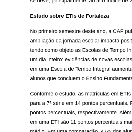
se deve, principalmente, ao alto índice de v
Estudo sobre ETIs de Fortaleza
No primeiro semestre deste ano, a CAF pub
ampliação da jornada escolar impacta posi
tendo como objeto as Escolas de Tempo Inte
um dia inteiro: evidências de novas escol
em uma Escola de Tempo Integral aumenta
alunos que concluem o Ensino Fundamenta
Conforme o estudo, as matrículas em ETIs
para a 7ª série em 14 pontos percentuais. 
pontos percentuais, respectivamente. Além
em uma ETI são 11 pontos percentuais mai
médio. Em uma comparação, 47% dos aluno