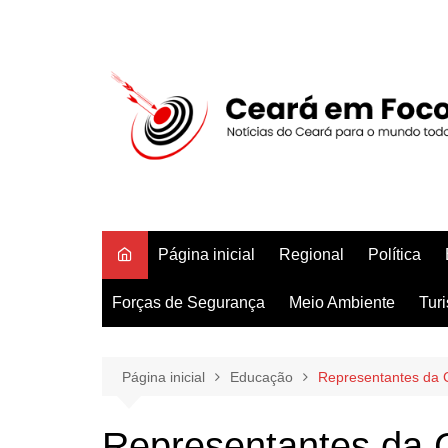
Ir
para
o
conteúdo
Página inicial
Regional
Política
Forças de Segurança
Meio Ambiente
Tur
Página inicial
Educação
Representantes da 
Representantes da 