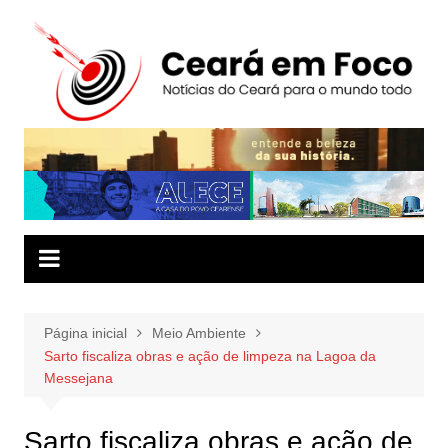
Ir
para
o
conteúdo
Página inicial
Meio Ambiente
Sarto fiscaliza obras e ação de limpeza na Lagoa da
Messejana
Sarto fiscaliza obras e ação de