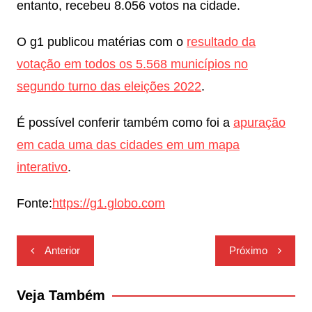
entanto, recebeu 8.056 votos na cidade.
O g1 publicou matérias com o
resultado da
votação em todos os 5.568 municípios no
segundo turno das eleições 2022
.
É possível conferir também como foi a
apuração
em cada uma das cidades em um mapa
interativo
.
Fonte:
https://g1.globo.com
Navegação
Anterior
Próximo
de
Post
Veja Também