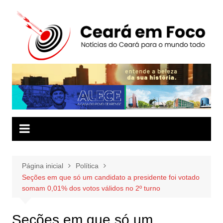
Ir
para
o
conteúdo
Página inicial
Política
Seções em que só um candidato a presidente foi votado
somam 0,01% dos votos válidos no 2º turno
Seções em que só um