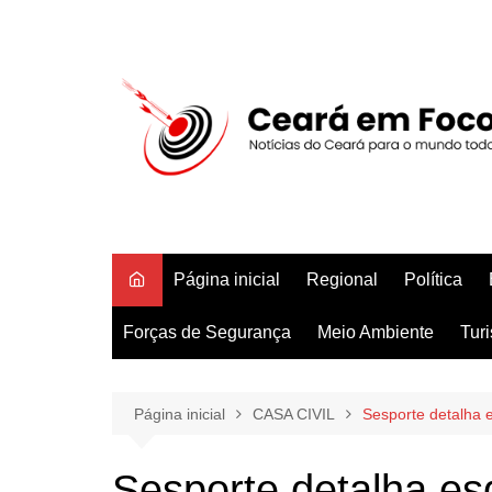
Ir
para
o
conteúdo
Página inicial
Regional
Política
Forças de Segurança
Meio Ambiente
Tur
Página inicial
CASA CIVIL
Sesporte detalha 
Sesporte detalha e