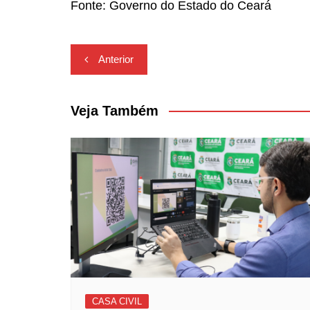
Fonte: Governo do Estado do Ceará
Navegação
Anterior
de
Post
Veja Também
CASA CIVIL