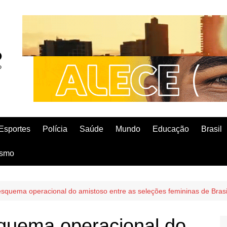
Esportes
Polícia
Saúde
Mundo
Educação
Brasil
ismo
esquema operacional do amistoso entre as seleções femininas de Bras
squema operacional do