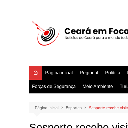
Ir
para
o
conteúdo
Página inicial
Regional
Política
Forças de Segurança
Meio Ambiente
Tur
Página inicial
Esportes
Sesporte recebe visit
Sesporte recebe visi