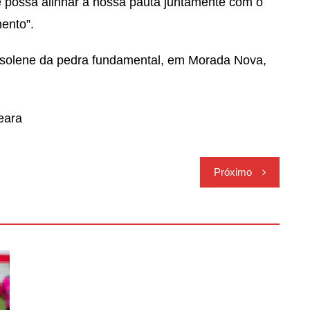
te possa alinhar a nossa pauta juntamente com o
ento”.
 solene da pedra fundamental, em Morada Nova,
eara
Próximo