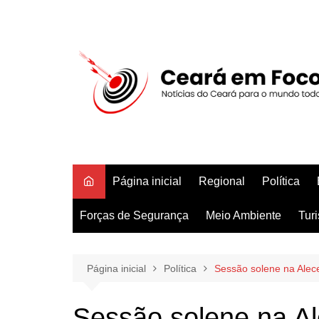
Ir
para
o
conteúdo
Página inicial
Regional
Política
Forças de Segurança
Meio Ambiente
Tur
Página inicial
Política
Sessão solene na Alec
Sessão solene na Al