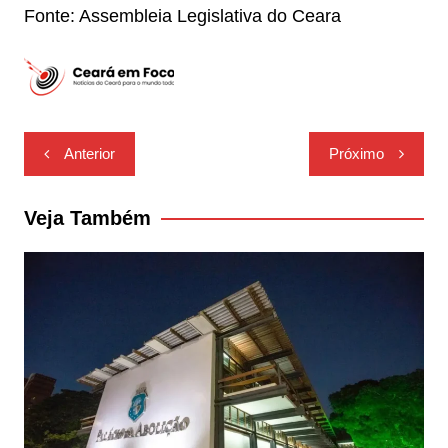
Fonte: Assembleia Legislativa do Ceara
Navegação
Anterior
Próximo
de
Post
Veja Também