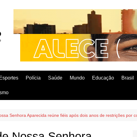
Esportes
Polícia
Saúde
Mundo
Educação
Brasil
ismo
ossa Senhora Aparecida reúne fiéis após dois anos de restrições por 
 de Nossa Senhora