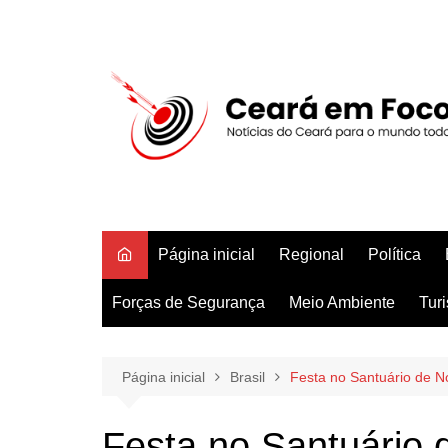
Ir
para
o
conteúdo
Página inicial
Regional
Política
Forças de Segurança
Meio Ambiente
Tur
Página inicial
Brasil
Festa no Santuário de N
Festa no Santuário