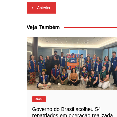
Navegação
Anterior
de
Post
Veja Também
Brasil
Governo do Brasil acolheu 54
repatriados em operação realizada