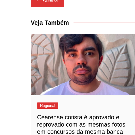
Anterior
de
Post
Veja Também
Regional
Cearense cotista é aprovado e
reprovado com as mesmas fotos
em concursos da mesma banca