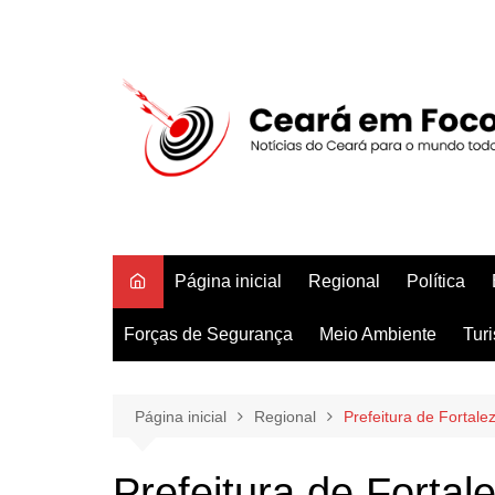
Ir
para
o
conteúdo
Página inicial
Regional
Política
Forças de Segurança
Meio Ambiente
Tur
Página inicial
Regional
Prefeitura de Fortale
Prefeitura de Forta