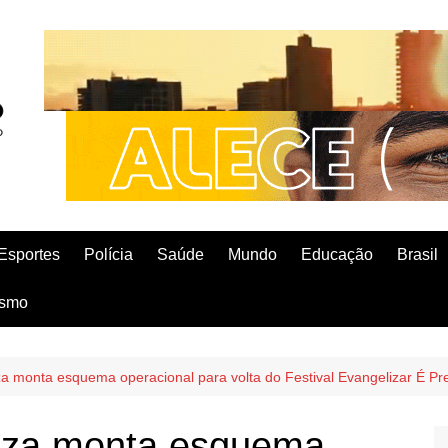
Esportes
Polícia
Saúde
Mundo
Educação
Brasil
ismo
za monta esquema operacional para volta do Festival Evangelizar É Pr
leza monta esquema