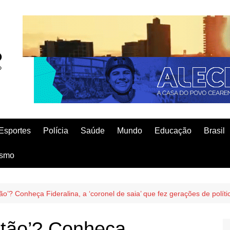
Esportes
Polícia
Saúde
Mundo
Educação
Brasil
ismo
o’? Conheça Fideralina, a ‘coronel de saia’ que fez gerações de polít
rtão’? Conheça