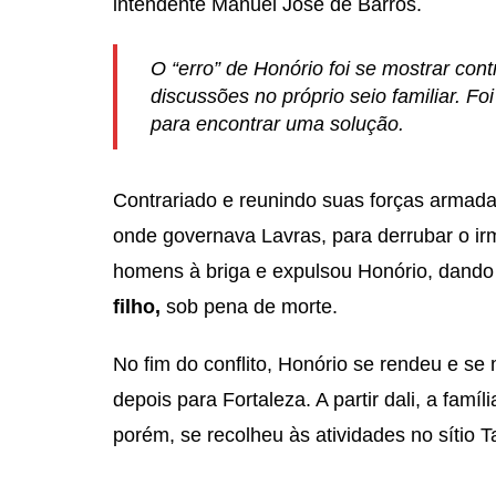
intendente Manuel José de Barros.
O “erro” de Honório foi se mostrar cont
discussões no próprio seio familiar. F
para encontrar uma solução.
Contrariado e reunindo suas forças armadas
onde governava Lavras, para derrubar o ir
homens à briga e expulsou Honório, dand
filho,
sob pena de morte.
No fim do conflito, Honório se rendeu e se 
depois para Fortaleza. A partir dali, a famíl
porém, se recolheu às atividades no sítio T