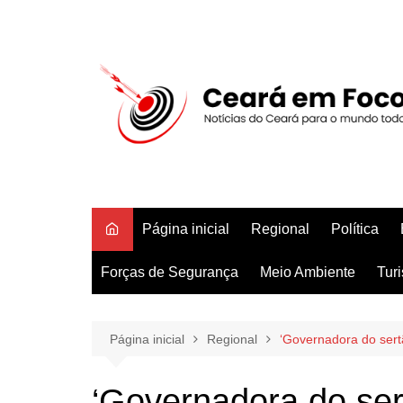
Ir
para
o
conteúdo
Página inicial
Regional
Política
Forças de Segurança
Meio Ambiente
Tur
Página inicial
Regional
‘Governadora do sertã
‘Governadora do se