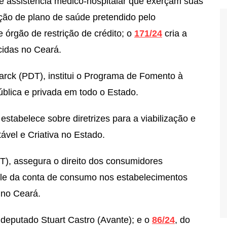
e assistência médico-hospitalar que exerçam suas
ação de plano de saúde pretendido pelo
 órgão de restrição de crédito; o
171/24
cria a
cidas no Ceará.
rck (PDT), institui o Programa de Fomento à
ública e privada em todo o Estado.
estabelece sobre diretrizes para a viabilização e
ável e Criativa no Estado.
T),
assegura o direito dos consumidores
ille da conta de consumo nos estabelecimentos
s no Ceará.
 deputado Stuart Castro (Avante); e o
86/24
, do