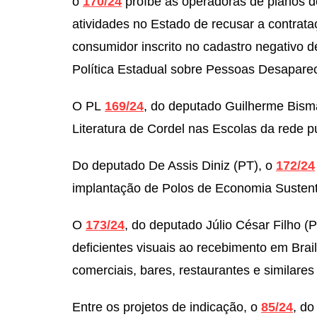
o
170/24
proíbe as operadoras de planos d
atividades no Estado de recusar a contrat
consumidor inscrito no cadastro negativo de
Política Estadual sobre Pessoas Desapare
O PL
169/24
, do deputado Guilherme Bisma
Literatura de Cordel nas Escolas da rede p
Do deputado De Assis Diniz (PT), o
172/24
implantação de Polos de Economia Sustent
O
173/24
, do deputado Júlio César Filho (P
deficientes visuais ao recebimento em Bra
comerciais, bares, restaurantes e similare
Entre os projetos de indicação, o
85/24
, do