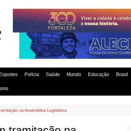
Esportes
Polícia
Saúde
Mundo
Educação
Brasil
ismo
tramitação na Assembleia Legislativa
am tramitação na