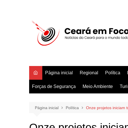
Ir
para
o
conteúdo
Página inicial
Regional
Política
Forças de Segurança
Meio Ambiente
Tur
Página inicial
Política
Onze projetos iniciam 
Onze projetos inici