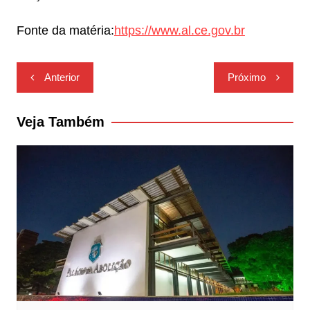
Fonte da matéria:
https://www.al.ce.gov.br
Navegação
Anterior
Próximo
de
Post
Veja Também