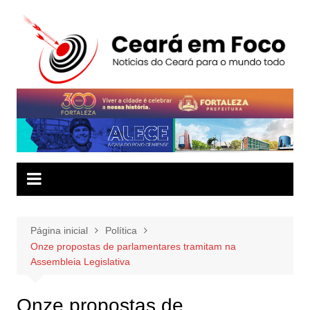
Ir
para
o
conteúdo
Página inicial
Política
Onze propostas de parlamentares tramitam na
Assembleia Legislativa
Onze propostas de