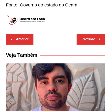
Fonte: Governo do estado do Ceara
Navegação
Anterior
Próximo
de
Post
Veja Também