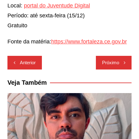
Local:
portal do Juventude Digital
Período: até sexta-feira (15/12)
Gratuito
Fonte da matéria:
https://www.fortaleza.ce.gov.br
Navegação
Anterior
Próximo
de
Post
Veja Também