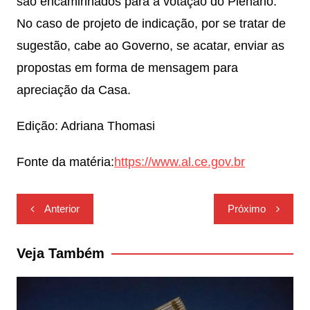
são encaminhados para a votação do Plenário.
No caso de projeto de indicação, por se tratar de
sugestão, cabe ao Governo, se acatar, enviar as
propostas em forma de mensagem para
apreciação da Casa.
Edição: Adriana Thomasi
Fonte da matéria:
https://www.al.ce.gov.br
Navegação
Anterior
Próximo
de
Post
Veja Também