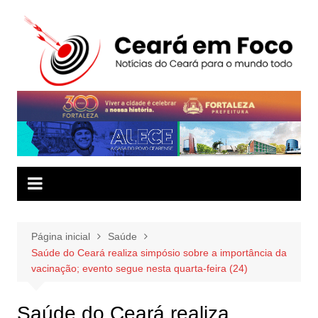
Ir
para
o
conteúdo
Página inicial
Saúde
Saúde do Ceará realiza simpósio sobre a importância da
vacinação; evento segue nesta quarta-feira (24)
Saúde do Ceará realiza