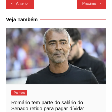
Navegação
Anterior
Próximo
de
Post
Veja Também
Política
Romário tem parte do salário do
Senado retido para pagar dívida: