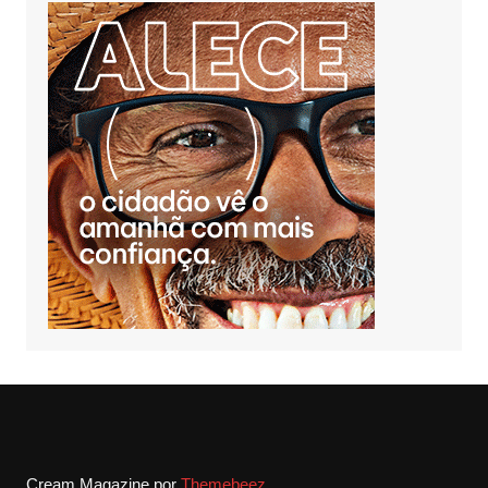
Cream Magazine por
Themebeez