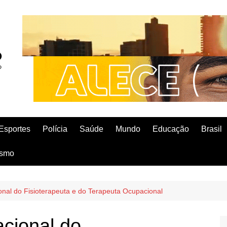
Esportes
Polícia
Saúde
Mundo
Educação
Brasil
ismo
onal do Fisioterapeuta e do Terapeuta Ocupacional
acional do