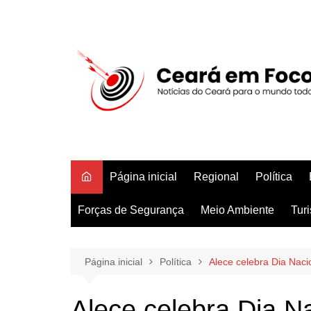
Ir
para
o
conteúdo
Página inicial
Regional
Política
Forças de Segurança
Meio Ambiente
Tur
Página inicial
Política
Alece celebra Dia Naci
Alece celebra Dia N