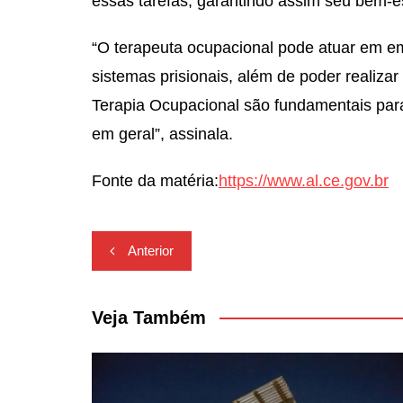
essas tarefas, garantindo assim seu bem-e
“O terapeuta ocupacional pode atuar em emp
sistemas prisionais, além de poder realizar 
Terapia Ocupacional são fundamentais pa
em geral”, assinala.
Fonte da matéria:
https://www.al.ce.gov.br
Navegação
Anterior
de
Post
Veja Também